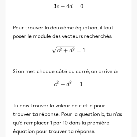
3
−
4
3c-4d = 0
=
0
c
d
Pour trouver la deuxième équation, il faut
poser le module des vecteurs recherchés:
\sqrt{c^{2}+d^{2}}=1
2
2
+
=
1
c
d
Si on met chaque côté au carré, on arrive à:
2
2
+
c^{2}+d^{2} =1
=
1
c
d
Tu dois trouver la valeur de c et d pour
trouver ta réponse! Pour la question b, tu n'as
qu'à remplacer 1 par 10 dans la première
équation pour trouver ta réponse.