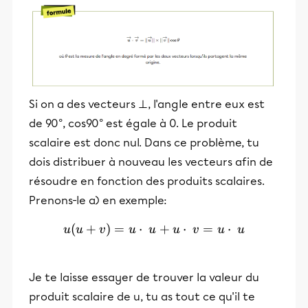
Si on a des vecteurs ⊥, l'angle entre eux est
de 90°, cos90° est égale à 0. Le produit
scalaire est donc nul. Dans ce problème, tu
dois distribuer à nouveau les vecteurs afin de
résoudre en fonction des produits scalaires.
Prenons-le a) en exemple:
(
+
)
=
⋅
u(u+v) = u\cdot u +u\cdo
+
⋅
=
⋅
u
u
v
u
u
u
v
u
u
Je te laisse essayer de trouver la valeur du
produit scalaire de u, tu as tout ce qu'il te