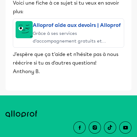
Voici une fiche à ce sujet si tu veux en savoir
plus:
Alloprof aide aux devoirs | Alloprof
Grâce à ses services
d’accompagnement gratuits et
stimulants, Alloprof engage les élèves
J'espère que ça t'aide et n'hésite pas à nous
et leurs parents dans la réussite
réécrire si tu as d'autres questions!
éducative.
Anthony B.