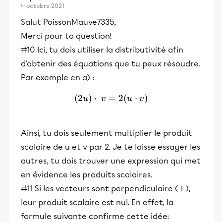
4 octobre 2021
Salut PoissonMauve7335,
Merci pour ta question!
#10 Ici, tu dois utiliser la distributivité afin
d'obtenir des équations que tu peux résoudre.
Par exemple en a) :
(
2
)
⋅
=
(2u)\cdot v=2(u \cdot v)
2
(
⋅
)
u
v
u
v
Ainsi, tu dois seulement multiplier le produit
scalaire de u et v par 2. Je te laisse essayer les
autres, tu dois trouver une expression qui met
en évidence les produits scalaires.
#11 Si les vecteurs sont perpendiculaire (⊥),
leur produit scalaire est nul. En effet, la
formule suivante confirme cette idée: