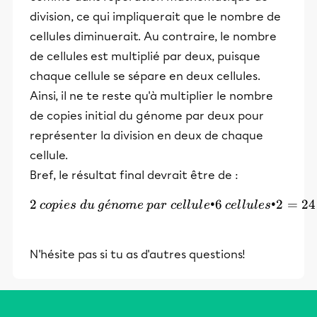
division, ce qui impliquerait que le nombre de
cellules diminuerait. Au contraire, le nombre
de cellules est multiplié par deux, puisque
chaque cellule se sépare en deux cellules.
Ainsi, il ne te reste qu'à multiplier le nombre
de copies initial du génome par deux pour
représenter la division en deux de chaque
cellule.
Bref, le résultat final devrait être de :
2
ˊ
2\:copies\:du\:génome\:par
•6
•2
=
24
co
p
i
es
d
u
g
e
n
o
m
e
p
a
r
ce
l
l
u
l
e
ce
l
l
u
l
es
N'hésite pas si tu as d'autres questions!