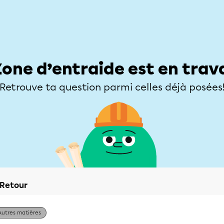
Élèves
Parents
Enseignants
Zone d’entraide
Allofrançais
Matières
Niveaux
Explorer
Poser une
Zone d’entraide est en trav
Retrouve ta question parmi celles déjà posées
Retour
Autres matières