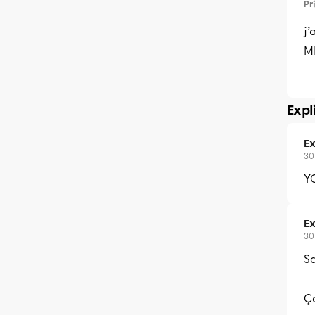
Pr
j’
M
Expl
Ex
30
Y
Ex
30
Sa
Ça