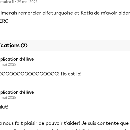
imaire 5
• 29 mai 2025
aimerais remercier elfeturquoise et Katia de m’avoir aide
ERCI
ications (2)
plication d’élève
 mai 2025
OOOOOOOOOOOOOOOO! flo est là!
plication d’élève
 mai 2025
lut!
 nous fait plaisir de pouvoir t'aider! Je suis contente que