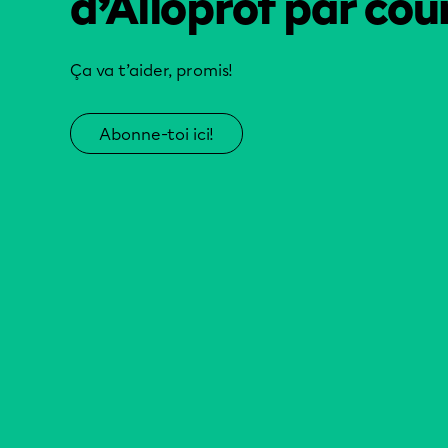
d’Alloprof par cour
Ça va t’aider, promis!
Abonne-toi ici!