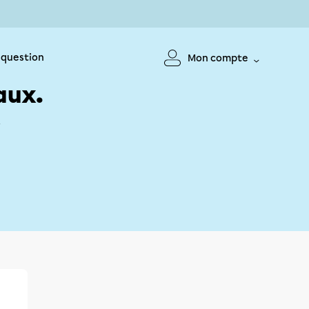
 question
Mon compte
aux.
!