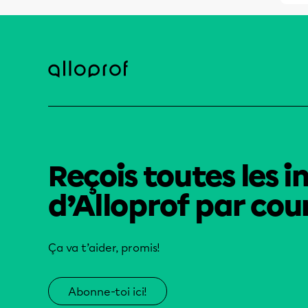
Reçois toutes les i
d’Alloprof par cour
Ça va t’aider, promis!
Abonne-toi ici!