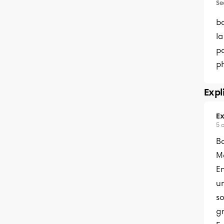
Se
b
l
p
p
Expl
Ex
5 
Bo
Me
En
un
so
g