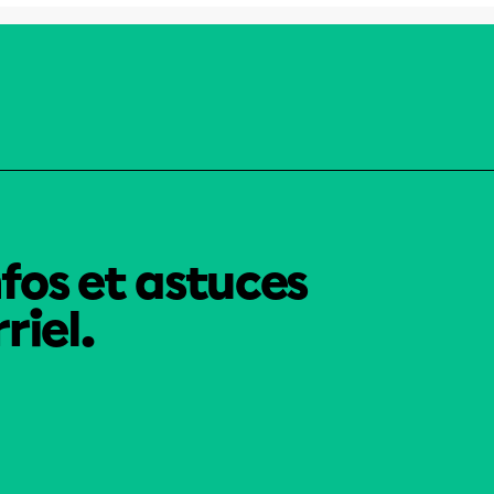
nfos et astuces
riel.