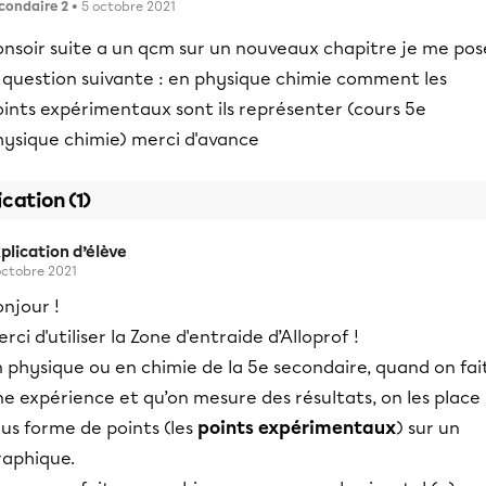
condaire 2
• 5 octobre 2021
onsoir suite a un qcm sur un nouveaux chapitre je me pos
a question suivante : en physique chimie comment les
oints expérimentaux sont ils représenter (cours 5e
hysique chimie) merci d'avance
ication (1)
plication d’élève
octobre 2021
njour !
rci d'utiliser la Zone d'entraide d’Alloprof !
 physique ou en chimie de la 5e secondaire, quand on fai
e expérience et qu’on mesure des résultats, on les place
us forme de points (les
points expérimentaux
) sur un
raphique.