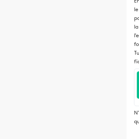
En
le
po
la
l'
fo
Tu
fi
N'
qu