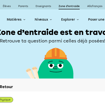
Élèves
Parents
Enseignants
Zone d’entraide
Allofrançais
Matières
Niveaux
Explorer
Poser une
Zone d’entraide est en trav
Retrouve ta question parmi celles déjà posées
Retour
Physique