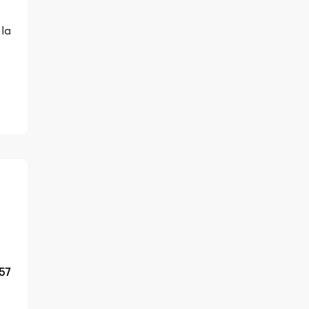
 la
57