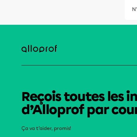
N'
Reçois toutes les i
d’Alloprof par cour
Ça va t’aider, promis!