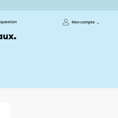
 question
Mon compte
aux.
!