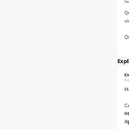
Se
Qu
vi
Qu
Expl
Ex
5 
Me
Ce
h
/