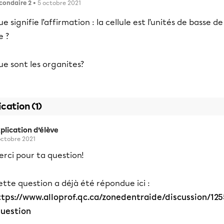
condaire 2
• 5 octobre 2021
e signifie l’affirmation : la cellule est l’unités de basse de
e ?
e sont les organites?
ication (1)
plication d’élève
octobre 2021
rci pour ta question!
tte question a déjà été répondue ici :
ttps://www.alloprof.qc.ca/zonedentraide/discussion/125
question