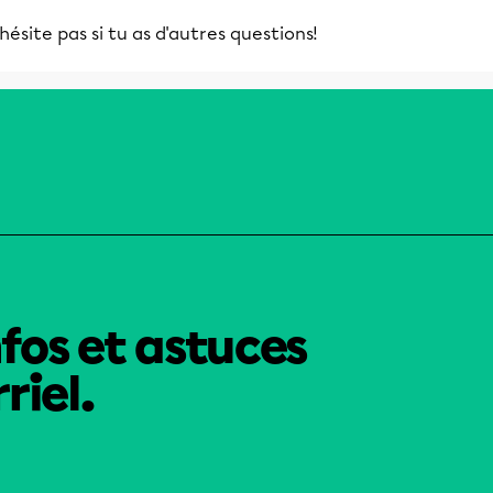
hésite pas si tu as d'autres questions!
nfos et astuces
riel.