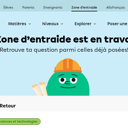
Élèves
Parents
Enseignants
Zone d’entraide
Allofrançais
Matières
Niveaux
Explorer
Poser une
Zone d’entraide est en trav
Retrouve ta question parmi celles déjà posées
Retour
Sciences et technologies