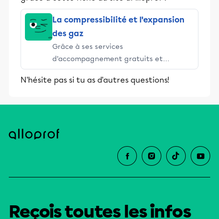
La compressibilité et l'expansion
des gaz
Grâce à ses services
d’accompagnement gratuits et
stimulants, Alloprof engage les élèves
N'hésite pas si tu as d'autres questions!
et leurs parents dans la réussite
éducative.
Reçois toutes les infos