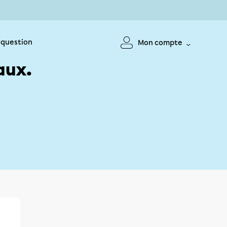
 question
Mon compte
aux.
!