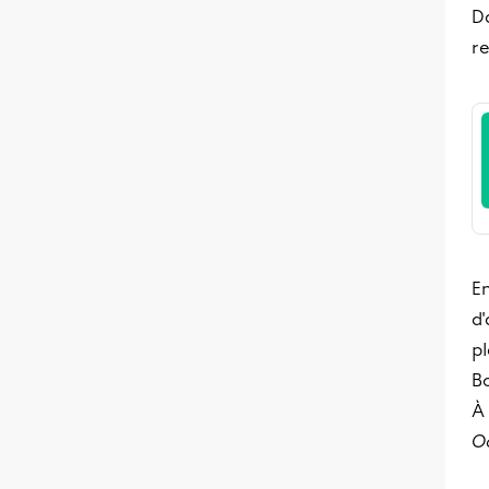
Da
r
En
d'
pl
B
À 
O