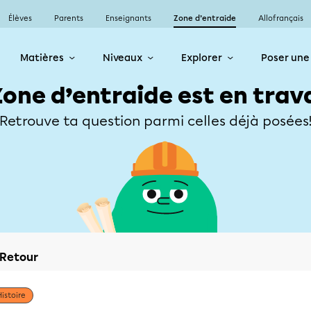
Élèves
Parents
Enseignants
Zone d’entraide
Allofrançais
Matières
Niveaux
Explorer
Poser une
Zone d’entraide est en trav
Retrouve ta question parmi celles déjà posées
Retour
Histoire