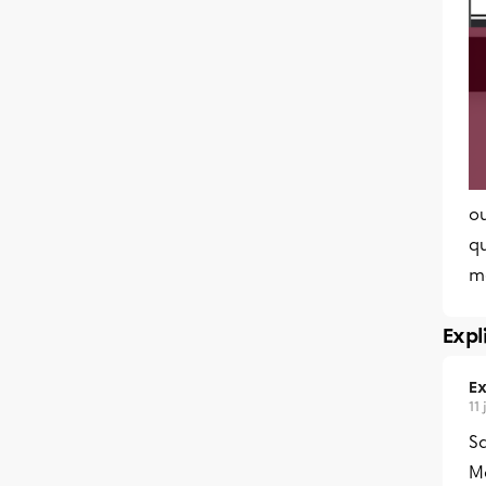
ou
q
me
Expl
Ex
11 
S
Me