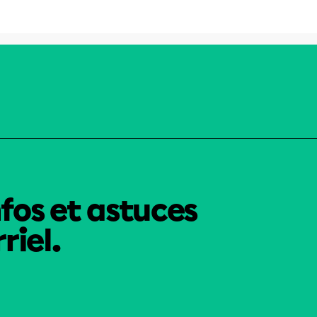
nfos et astuces
riel.