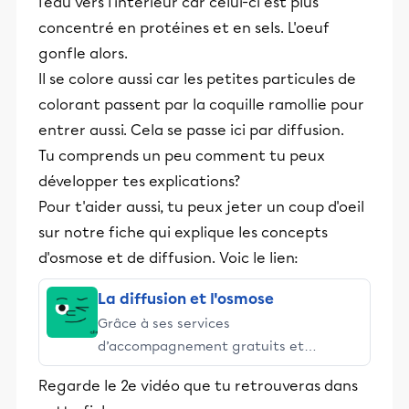
l'eau vers l'intérieur car celui-ci est plus
concentré en protéines et en sels. L'oeuf
gonfle alors.
Il se colore aussi car les petites particules de
colorant passent par la coquille ramollie pour
entrer aussi. Cela se passe ici par diffusion.
Tu comprends un peu comment tu peux
développer tes explications?
Pour t'aider aussi, tu peux jeter un coup d'oeil
sur notre fiche qui explique les concepts
d'osmose et de diffusion. Voic le lien:
La diffusion et l'osmose
Grâce à ses services
d’accompagnement gratuits et
stimulants, Alloprof engage les élèves
Regarde le 2e vidéo que tu retrouveras dans
et leurs parents dans la réussite