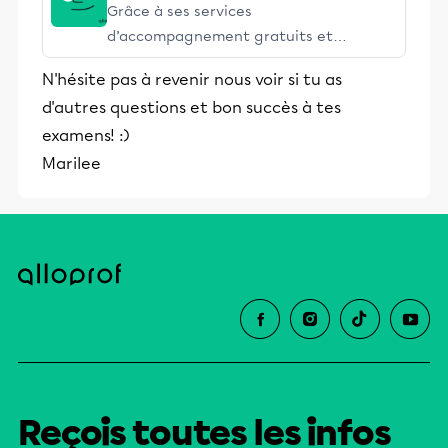
Grâce à ses services
d’accompagnement gratuits et
stimulants, Alloprof engage les élèves
N'hésite pas à revenir nous voir si tu as
et leurs parents dans la réussite
d'autres questions et bon succès à tes
éducative.
examens! :)
Marilee
Reçois toutes les infos