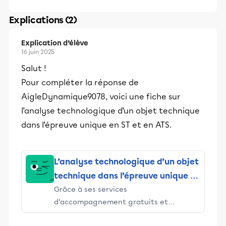
Explications (2)
Explication d’élève
16 juin 2025
Salut !
Pour compléter la réponse de
AigleDynamique9078, voici une fiche sur
l’analyse technologique d’un objet technique
dans l’épreuve unique en ST et en ATS.
L’analyse technologique d’un objet
technique dans l’épreuve unique en
Grâce à ses services
ST et en ATS
d’accompagnement gratuits et
stimulants, Alloprof engage les élèves