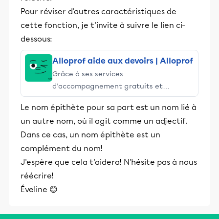
Pour réviser d'autres caractéristiques de
cette fonction, je t'invite à suivre le lien ci-
dessous:
Alloprof aide aux devoirs | Alloprof
Grâce à ses services
d’accompagnement gratuits et
stimulants, Alloprof engage les élèves
Le nom épithète pour sa part est un nom lié à
et leurs parents dans la réussite
un autre nom, où il agit comme un adjectif.
éducative.
Dans ce cas, un nom épithète est un
complément du nom!
J'espère que cela t'aidera! N'hésite pas à nous
réécrire!
Éveline 😊