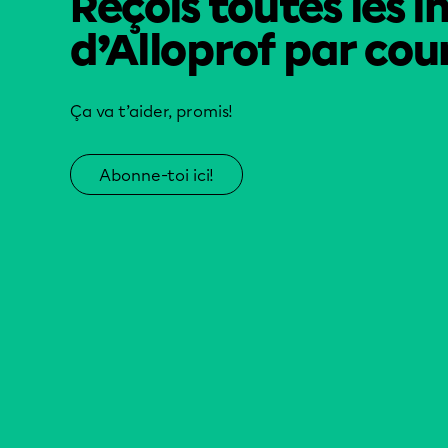
Reçois toutes les i
d’Alloprof par cour
Ça va t’aider, promis!
Abonne-toi ici!