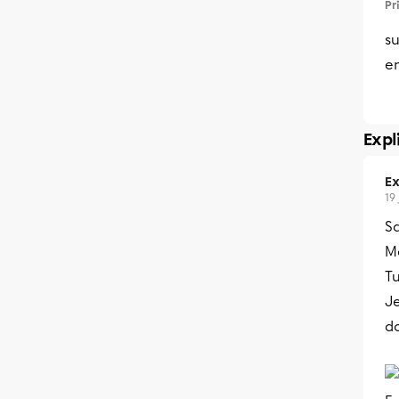
Pr
su
en
Expl
Ex
19
S
Me
Tu
Je
d