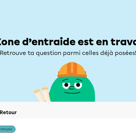
Élèves
Parents
Enseignants
Zone d’entraide
Allofrançais
Matières
Niveaux
Explorer
Poser une
Zone d’entraide est en trav
Retrouve ta question parmi celles déjà posées
Retour
Français