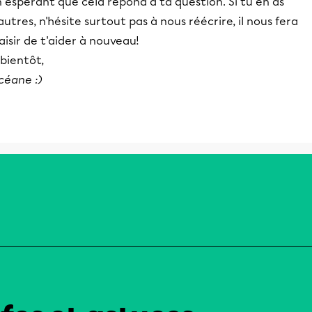
 espérant que cela répond à ta question. Si tu en as
autres, n'hésite surtout pas à nous réécrire, il nous fera
aisir de t'aider à nouveau!
bientôt,
céane :)