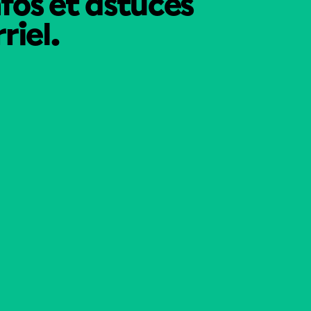
nfos et astuces
riel.