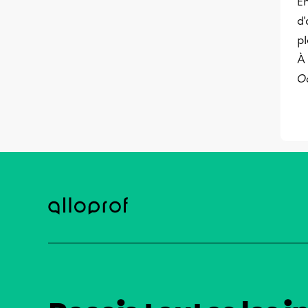
En
d'
pl
À 
O