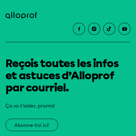
Reçois toutes les infos
et astuces d’Alloprof
par courriel.
Ça va t’aider, promis!
Abonne-toi ici!