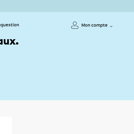
 question
Mon compte
aux.
!