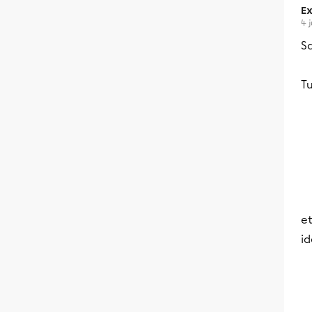
Ex
4 j
Sa
Tu
e
id