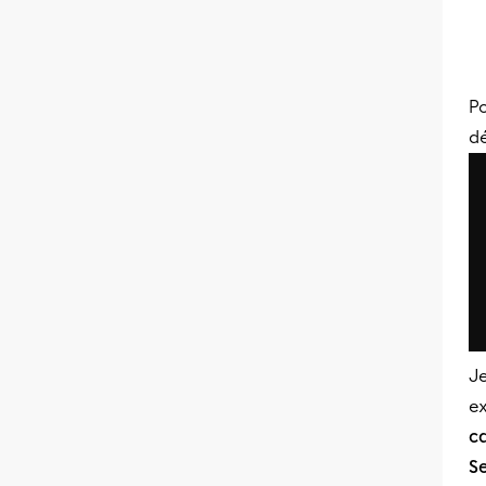
Po
d
Je
ex
c
S