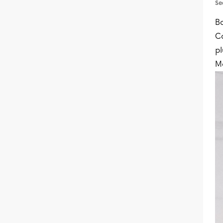
Se
Bo
Co
pl
Me