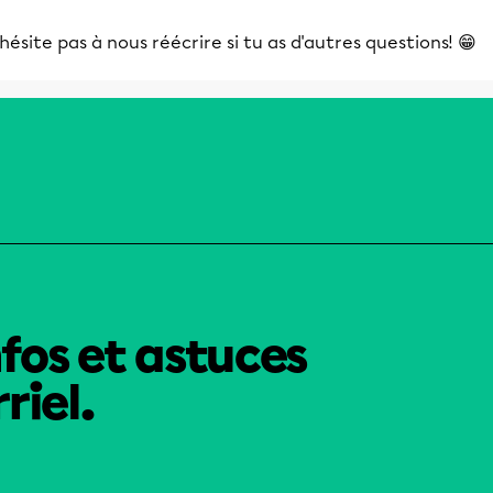
hésite pas à nous réécrire si tu as d'autres questions! 😁
nfos et astuces
riel.