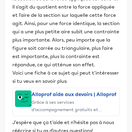
Il s'agit du quotient entre la force appliquée
et l'aire de la section sur laquelle cette force
agit. Ainsi, pour une force identique, la section
qui a une plus petite aire subit une contrainte
plus importante. Alors, peu importe que la
figure soit carrée ou triangulaire, plus l'aire
est importante, plus la contrainte est
répandue, ce qui atténue son effet.
Voici une fiche à ce sujet qui peut t'intéresser
si tu veux en savoir plus:
Alloprof aide aux devoirs | Alloprof
Grâce à ses services
d’accompagnement gratuits et
stimulants, Alloprof engage les élèves
J'espère que ça t'aide et n'hésite pas à nous
et leurs parents dans la réussite
réécrire si tu as d'autres questions!
éducative.