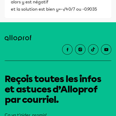
alors y est négatif
et la solution est bien y=-√40/7 ou -0.9035
Reçois toutes les infos
et astuces d’Alloprof
par courriel.
Ça va t’aider, promis!