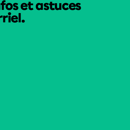
nfos et astuces
riel.