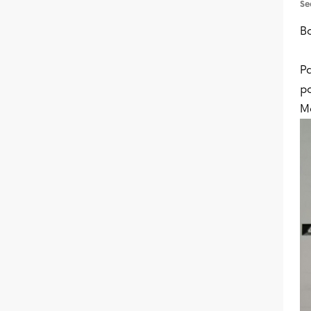
Se
Bo
Pa
po
Me