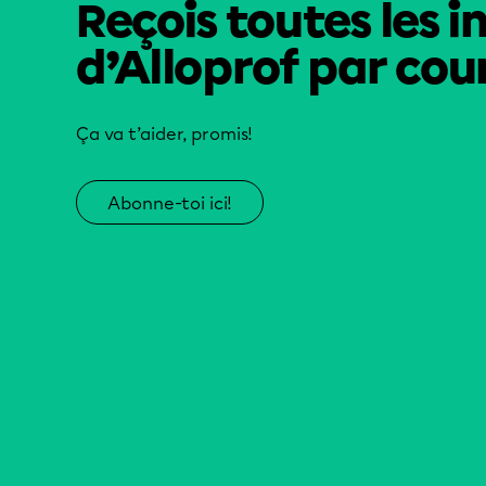
Reçois toutes les i
d’Alloprof par cour
Ça va t’aider, promis!
Abonne-toi ici!