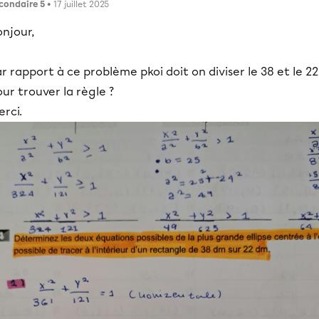
condaire 5
• 17 juillet 2025
njour,
r rapport à ce problème pkoi doit on diviser le 38 et le 22
ur trouver la règle ?
rci.