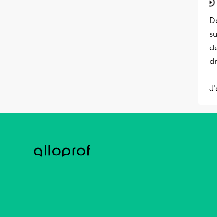
D
su
d
dm
J'