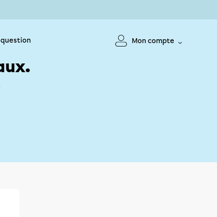
 question
Mon compte
aux.
!