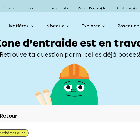
Élèves
Parents
Enseignants
Zone d’entraide
Allofrançais
Matières
Niveaux
Explorer
Poser une
Zone d’entraide est en trav
Retrouve ta question parmi celles déjà posées
Retour
Mathématiques