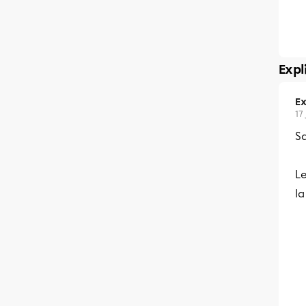
Expl
Ex
17 
Sa
Le
la