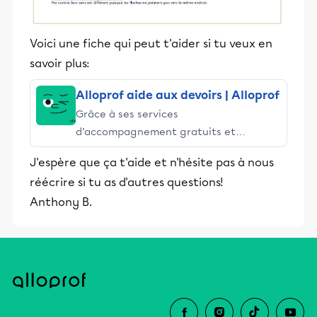
Voici une fiche qui peut t'aider si tu veux en
savoir plus:
Alloprof aide aux devoirs | Alloprof
Grâce à ses services
d’accompagnement gratuits et
stimulants, Alloprof engage les élèves
J'espère que ça t'aide et n'hésite pas à nous
et leurs parents dans la réussite
réécrire si tu as d'autres questions!
éducative.
Anthony B.