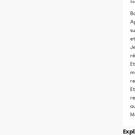
Se
B
Ap
su
et
Je
ré
Et
m
re
Et
re
a
Me
Expl