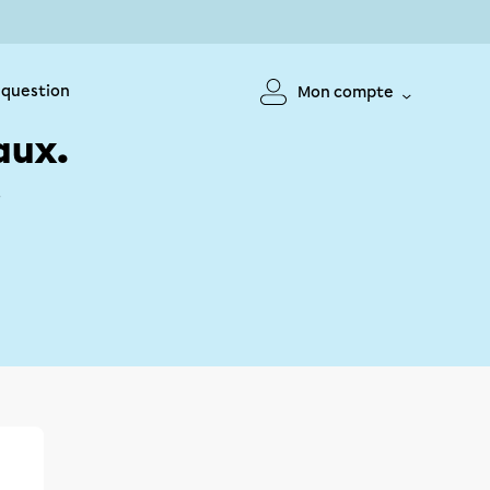
 question
Mon compte
aux.
!