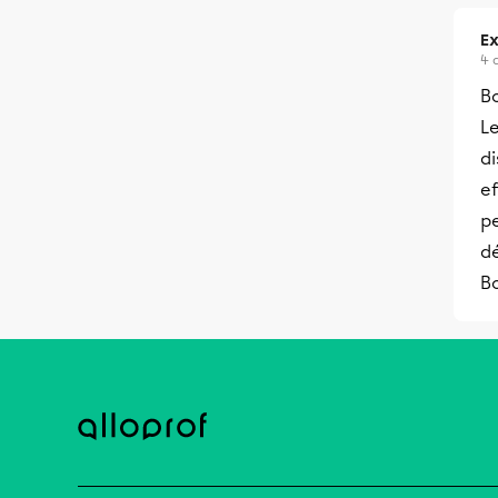
Ex
4 
Bo
Le
di
ef
pe
d
Bo