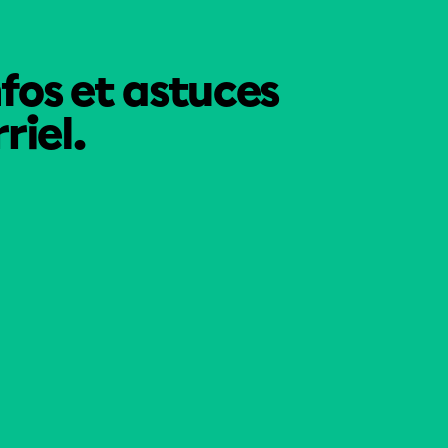
nfos et astuces
riel.