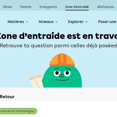
Élèves
Parents
Enseignants
Zone d’entraide
Allofrançais
Matières
Niveaux
Explorer
Poser une
Zone d’entraide est en trav
Retrouve ta question parmi celles déjà posées
Retour
Sciences et technologies