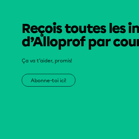
Reçois toutes les i
d’Alloprof par cour
Ça va t’aider, promis!
Abonne-toi ici!