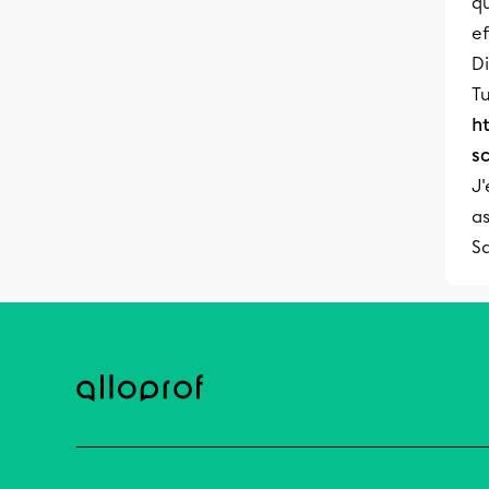
qu
e
D
Tu
ht
s
J'
as
S