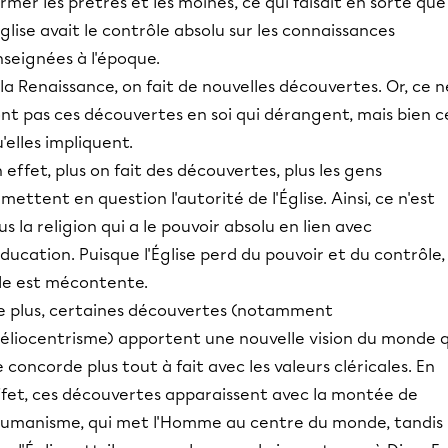
rmer les prêtres et les moines, ce qui faisait en sorte que
Église avait le contrôle absolu sur les connaissances
seignées à l'époque.
la Renaissance, on fait de nouvelles découvertes. Or, ce n
nt pas ces découvertes en soi qui dérangent, mais bien c
'elles impliquent.
 effet, plus on fait des découvertes, plus les gens
mettent en question l'autorité de l'Église. Ainsi, ce n'est
us la religion qui a le pouvoir absolu en lien avec
éducation. Puisque l'Église perd du pouvoir et du contrôle,
lle est mécontente.
e plus, certaines découvertes (notamment
héliocentrisme) apportent une nouvelle vision du monde q
 concorde plus tout à fait avec les valeurs cléricales. En
ffet, ces découvertes apparaissent avec la montée de
'humanisme, qui met l'Homme au centre du monde, tandis