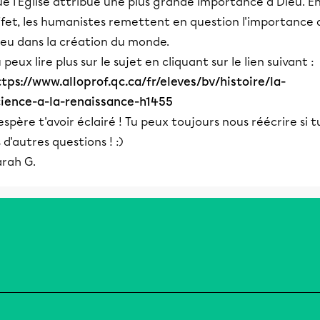
e l'Église attribue une plus grande importance à Dieu. E
ffet, les humanistes remettent en question l'importance 
ieu dans la création du monde.
 peux lire plus sur le sujet en cliquant sur le lien suivant :
tps://www.alloprof.qc.ca/fr/eleves/bv/histoire/la-
cience-a-la-renaissance-h1455
espère t'avoir éclairé ! Tu peux toujours nous réécrire si t
 d'autres questions ! :)
arah G.