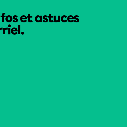
nfos et astuces
riel.