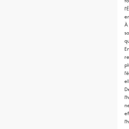
fo
l'
en
À 
so
qu
En
re
pl
l'
e
D
l'
ne
e
l