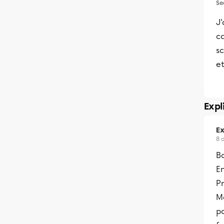
Se
J'
c
sc
et
Expl
Ex
8 
Bo
En
Pr
M
po