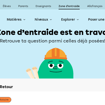
Élèves
Parents
Enseignants
Zone d’entraide
Allofrançais
Matières
Niveaux
Explorer
Poser une
Zone d’entraide est en trav
Retrouve ta question parmi celles déjà posées
Retour
Histoire