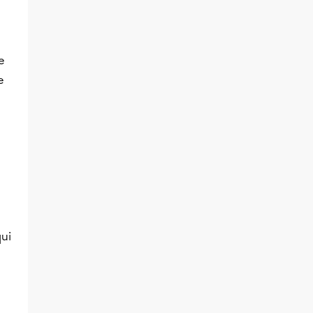
e
e
ui