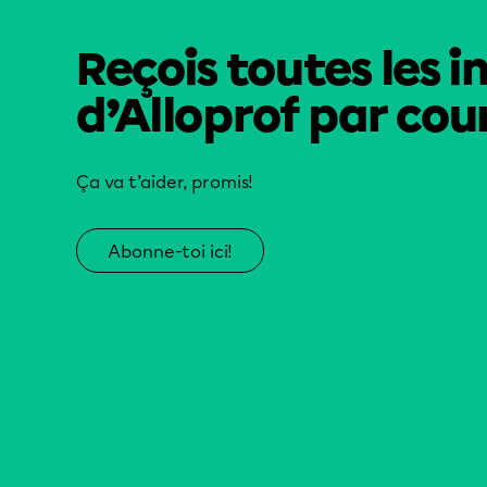
Reçois toutes les i
d’Alloprof par cour
Ça va t’aider, promis!
Abonne-toi ici!