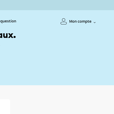
 question
Mon compte
aux.
!