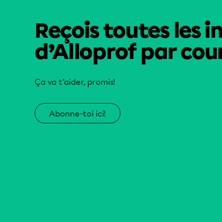
Reçois toutes les i
d’Alloprof par cour
Ça va t’aider, promis!
Abonne-toi ici!