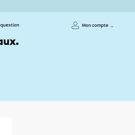
 question
Mon compte
aux.
!