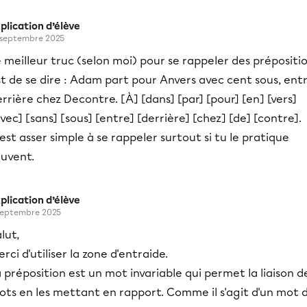
plication d’élève
 septembre 2025
 meilleur truc (selon moi) pour se rappeler des prépositi
t de se dire : Adam part pour Anvers avec cent sous, ent
rrière chez Decontre. [À] [dans] [par] [pour] [en] [vers]
vec] [sans] [sous] [entre] [derrière] [chez] [de] [contre].
est asser simple à se rappeler surtout si tu le pratique
ouvent.
plication d’élève
septembre 2025
lut,
rci d'utiliser la zone d'entraide.
 préposition est un mot invariable qui permet la liaison d
ots en les mettant en rapport. Comme il s'agit d'un mot 