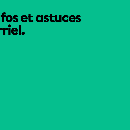
nfos et astuces
riel.