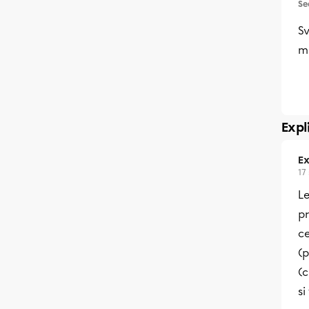
Se
S
m
Expl
Ex
17
Le
pr
ce
(p
(c
si