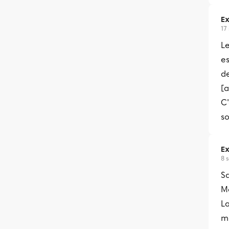
Ex
17
Le
es
de
[a
C'
s
Ex
8 
Sa
Me
La
m