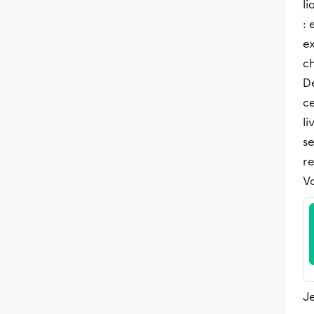
li
: 
ex
c
De
ce
li
se
re
Vo
Je