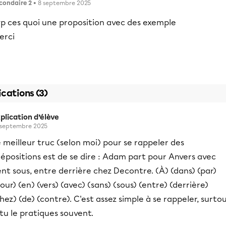
condaire 2
• 8 septembre 2025
vp ces quoi une proposition avec des exemple
erci
ications (3)
plication d’élève
 septembre 2025
 meilleur truc (selon moi) pour se rappeler des
épositions est de se dire : Adam part pour Anvers avec
nt sous, entre derrière chez Decontre. (À) (dans) (par)
our) (en) (vers) (avec) (sans) (sous) (entre) (derrière)
hez) (de) (contre). C'est assez simple à se rappeler, surto
 tu le pratiques souvent.