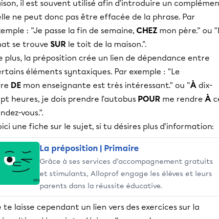
aison, il est souvent utilisé afin d'introduire un compléme
elle ne peut donc pas être effacée de la phrase. Par
emple : "Je passe la fin de semaine,
CHEZ
mon père." ou "
hat se trouve
SUR
le toit de la maison.".
 plus, la préposition crée un lien de dépendance entre
rtains éléments syntaxiques. Par exemple : "Le
vre
DE
mon enseignante est très intéressant." ou "
À
dix-
pt heures, je dois prendre l'autobus
POUR
me rendre
À
c
ndez-vous.".
ici une fiche sur le sujet, si tu désires plus d'information:
La préposition | Primaire
Grâce à ses services d’accompagnement gratuits
et stimulants, Alloprof engage les élèves et leurs
parents dans la réussite éducative.
 te laisse cependant un lien vers des exercices sur la