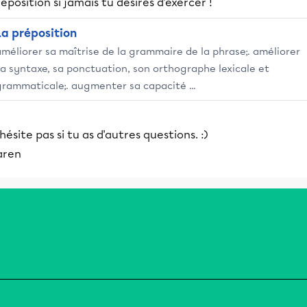
éposition si jamais tu désires d'exercer !
La préposition
améliorer sa maîtrise de la grammaire de la phrase;. améliorer
sa syntaxe, sa ponctuation, son orthographe lexicale et
grammaticale;. augmenter sa capacité ...
hésite pas si tu as d'autres questions. :)
aren