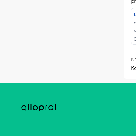
pr
N'
K