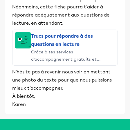
Néanmoins, cette fiche pourra t'aider à
répondre adéquatement aux questions de
lecture, en attendant:
Trucs pour répondre à des
questions en lecture
Grâce à ses services
d’accompagnement gratuits et
stimulants, Alloprof engage les élèves
N'hésite pas à revenir nous voir en mettant
et leurs parents dans la réussite
une photo du texte pour que nous puissions
éducative.
mieux t'accompagner.
À bientôt,
Karen