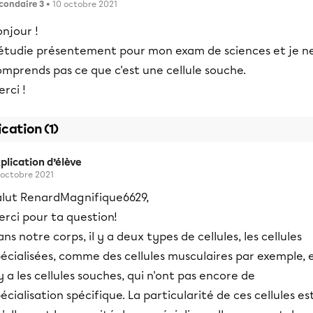
condaire 3
• 10 octobre 2021
njour !
'étudie présentement pour mon exam de sciences et je n
mprends pas ce que c'est une cellule souche.
rci !
ication (1)
plication d’élève
 octobre 2021
alut RenardMagnifique6629,
rci pour ta question!
ns notre corps, il y a deux types de cellules, les cellules
écialisées, comme des cellules musculaires par exemple, 
 y a les cellules souches, qui n'ont pas encore de
écialisation spécifique. La particularité de ces cellules es