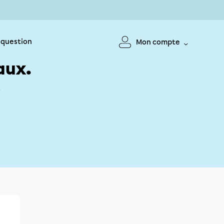
 question
Mon compte
aux.
!