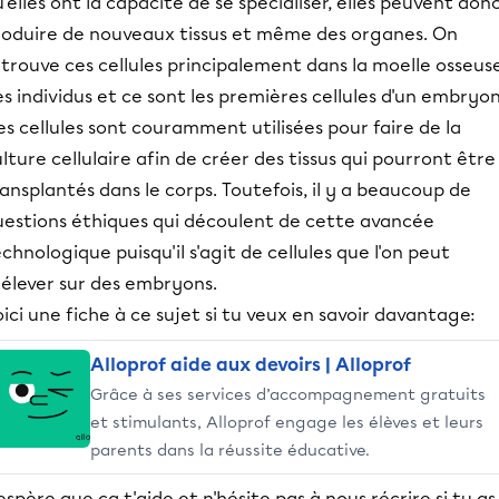
'elles ont la capacité de se spécialiser, elles peuvent don
roduire de nouveaux tissus et même des organes. On
trouve ces cellules principalement dans la moelle osseus
s individus et ce sont les premières cellules d'un embryon
s cellules sont couramment utilisées pour faire de la
lture cellulaire afin de créer des tissus qui pourront être
ansplantés dans le corps. Toutefois, il y a beaucoup de
uestions éthiques qui découlent de cette avancée
chnologique puisqu'il s'agit de cellules que l'on peut
rélever sur des embryons.
ici une fiche à ce sujet si tu veux en savoir davantage:
Alloprof aide aux devoirs | Alloprof
Grâce à ses services d’accompagnement gratuits
et stimulants, Alloprof engage les élèves et leurs
parents dans la réussite éducative.
espère que ça t'aide et n'hésite pas à nous récrire si tu as