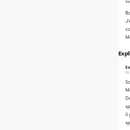
Se
Bo
J
co
Me
Expl
Ex
10
S
Me
Da
sp
il
sp