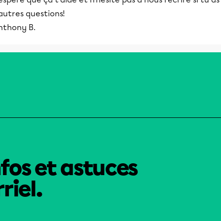
autres questions!
nthony B.
nfos et astuces
riel.