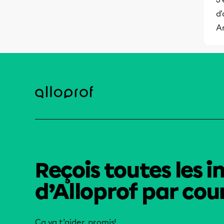
d'
A
Reçois toutes les i
d’Alloprof par cour
Ça va t’aider, promis!