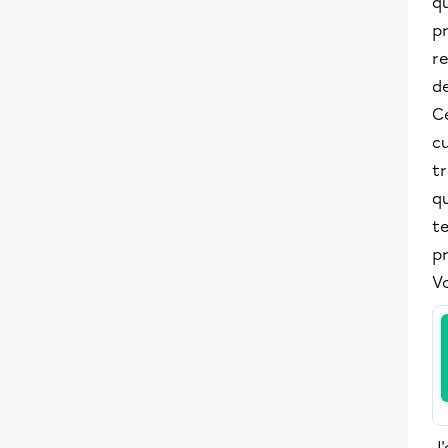
qu
p
re
de
Ce
cu
tr
q
te
p
Vo
J'