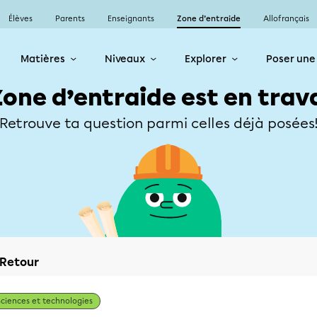
Élèves
Parents
Enseignants
Zone d’entraide
Allofrançais
Matières
Niveaux
Explorer
Poser une
Zone d’entraide est en trav
Retrouve ta question parmi celles déjà posées
Retour
Sciences et technologies