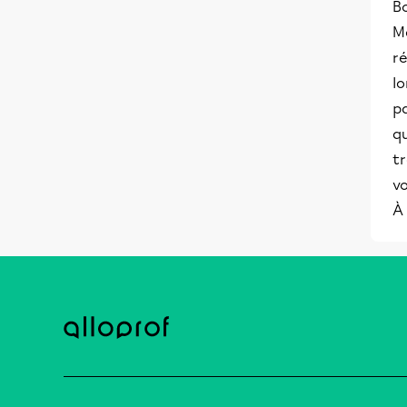
Bo
Me
r
lo
p
q
tr
v
À 