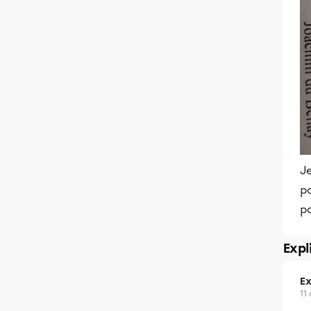
J
p
p
Expl
Ex
11