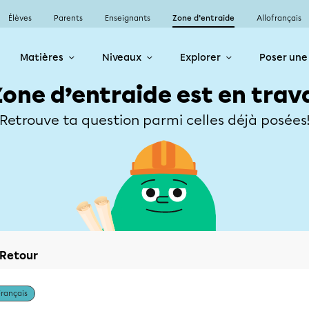
Élèves
Parents
Enseignants
Zone d’entraide
Allofrançais
Matières
Niveaux
Explorer
Poser une
Zone d’entraide est en trav
Retrouve ta question parmi celles déjà posées
Retour
Français