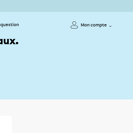
 question
Mon compte
aux.
!