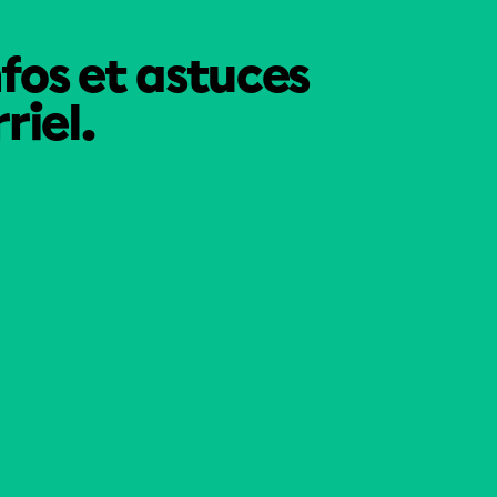
nfos et astuces
riel.