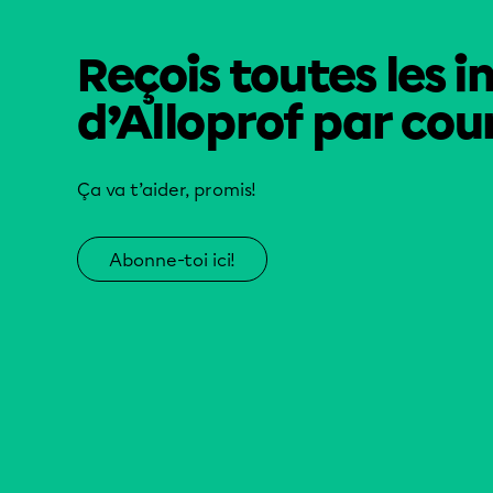
Reçois toutes les i
d’Alloprof par cour
Ça va t’aider, promis!
Abonne-toi ici!