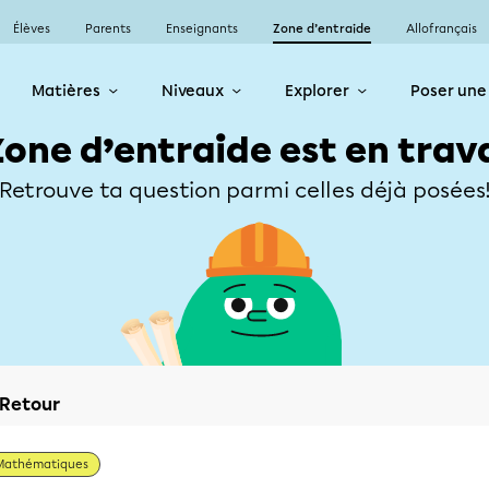
Élèves
Parents
Enseignants
Zone d’entraide
Allofrançais
Matières
Niveaux
Explorer
Poser une
Zone d’entraide est en trav
Retrouve ta question parmi celles déjà posées
Retour
Mathématiques