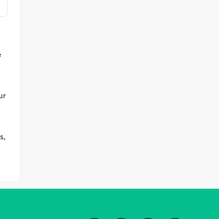
e
ur
s,