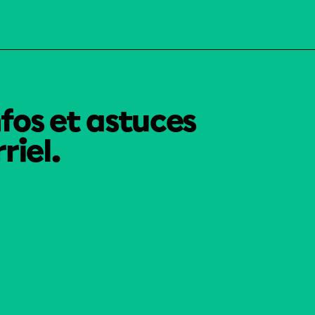
nfos et astuces
riel.