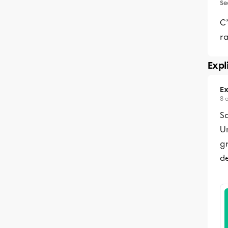
Se
C’
ra
Expl
Ex
8 
Sa
U
g
d