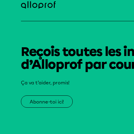
Reçois toutes les i
d’Alloprof par cour
Ça va t’aider, promis!
Abonne-toi ici!