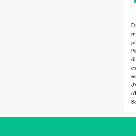
Et
m
p
Po
di
es
éq
J'
n'
Bo