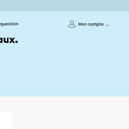
 question
Mon compte
aux.
!