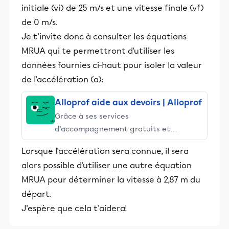
initiale (vi) de 25 m/s et une vitesse finale (vf)
de 0 m/s.
Je t'invite donc à consulter les équations
MRUA qui te permettront d'utiliser les
données fournies ci-haut pour isoler la valeur
de l'accélération (a):
Alloprof aide aux devoirs | Alloprof
Grâce à ses services
d’accompagnement gratuits et
stimulants, Alloprof engage les élèves
Lorsque l'accélération sera connue, il sera
et leurs parents dans la réussite
alors possible d'utiliser une autre équation
éducative.
MRUA pour déterminer la vitesse à 2,87 m du
départ.
J'espère que cela t'aidera!