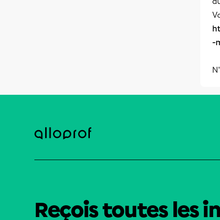
a
Vo
h
-
N'
Reçois toutes les i