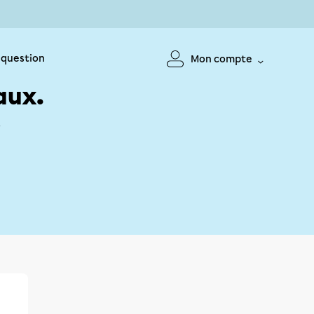
 question
Mon compte
aux.
!