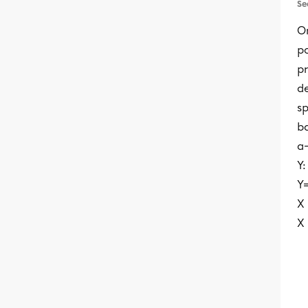
Se
On
po
pr
de
sp
b
a-
Y
Y=
X
X 