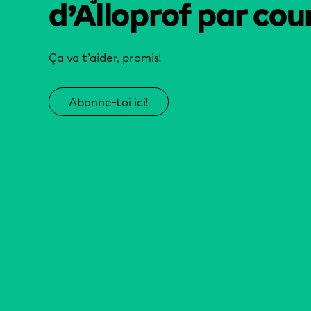
d’Alloprof par cour
Ça va t’aider, promis!
Abonne-toi ici!