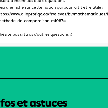
utant d'inconnues que d'équations.
ici une fiche sur cette notion qui pourrait t'être utile :
ttps://www.alloprof.qc.ca/fr/eleves/bv/mathematiques/
methode-de-comparaison-m1087#
hésite pas si tu as d'autres questions :)
nfos et astuces