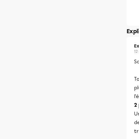
Expl
Ex
12
Sa
Ta
pl
l'
2 
U
de
tr