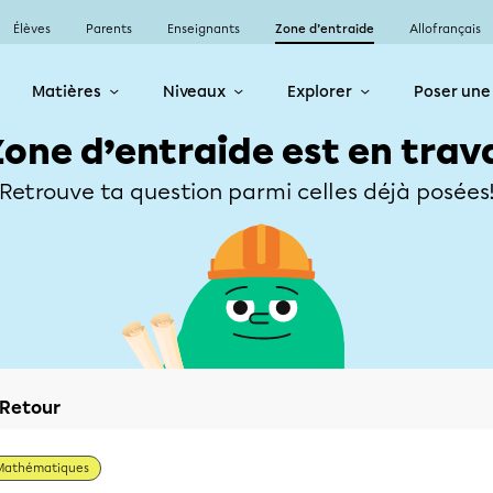
Élèves
Parents
Enseignants
Zone d’entraide
Allofrançais
Matières
Niveaux
Explorer
Poser une
Zone d’entraide est en trav
Retrouve ta question parmi celles déjà posées
Retour
Mathématiques