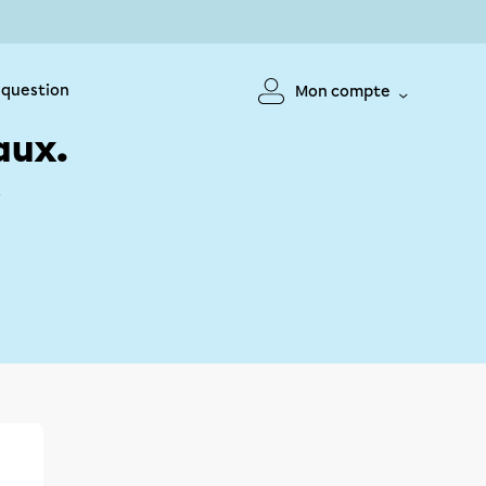
 question
Mon compte
aux.
!