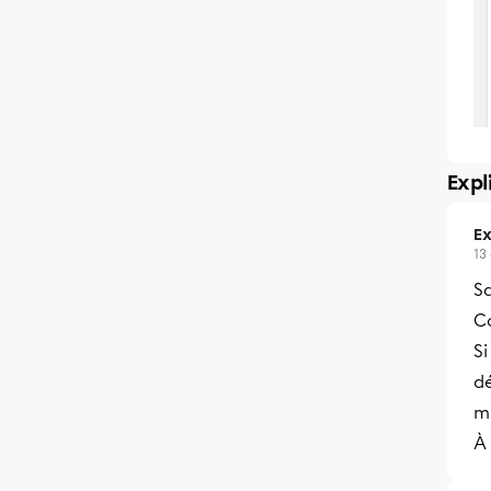
Expl
Ex
13
Sa
Co
Si
d
m
À 