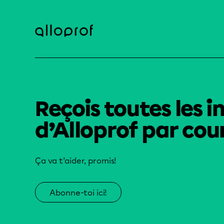
Reçois toutes les i
d’Alloprof par cour
Ça va t’aider, promis!
Abonne-toi ici!