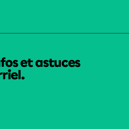
nfos et astuces
riel.