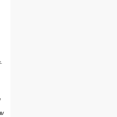
t.
e
8/