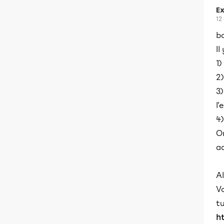
Ex
12
bo
Il
1)
2)
3)
l'
4)
On
a
Al
Vo
tu
h