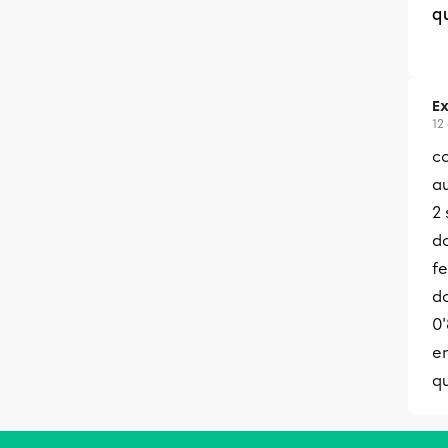
q
Ex
12
c
au
2
do
fe
d
0'
en
qu