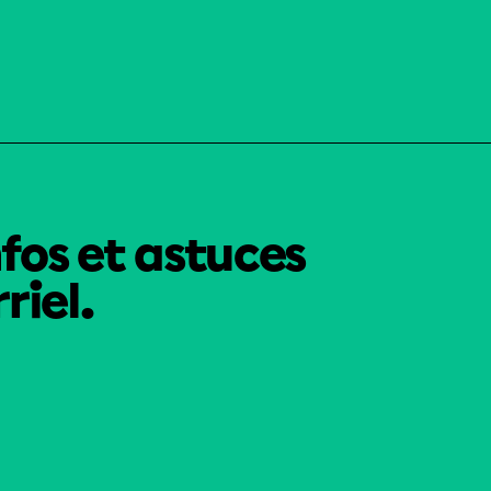
nfos et astuces
riel.