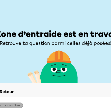
Élèves
Parents
Enseignants
Zone d’entraide
Allofrançais
Matières
Niveaux
Explorer
Poser une
Zone d’entraide est en trav
Retrouve ta question parmi celles déjà posées
Retour
Autres matières