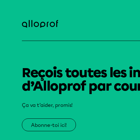
Reçois toutes les i
d’Alloprof par cour
Ça va t’aider, promis!
Abonne-toi ici!