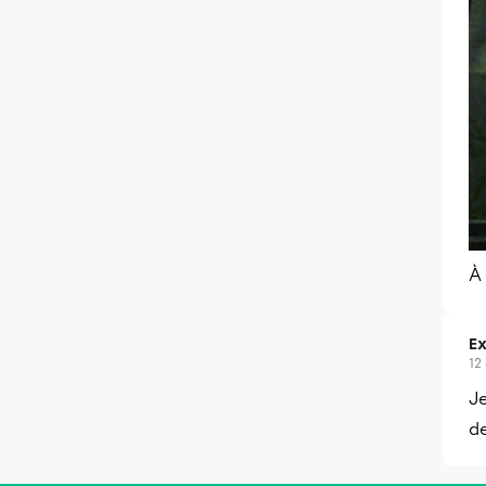
À 
Ex
12
J
de