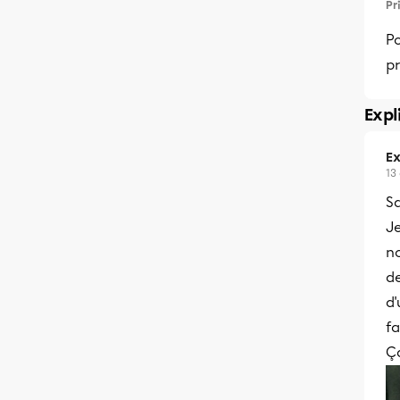
Pr
Po
p
Expl
Ex
13
Sa
Je
no
d
d'
fa
Ça