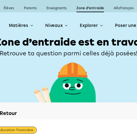
Élèves
Parents
Enseignants
Zone d’entraide
Allofrançais
Matières
Niveaux
Explorer
Poser une
Zone d’entraide est en trav
Retrouve ta question parmi celles déjà posées
Retour
Éducation financière