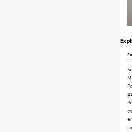
Expl
Ex
8 
S
Me
Po
p
Pa
ca
en
se