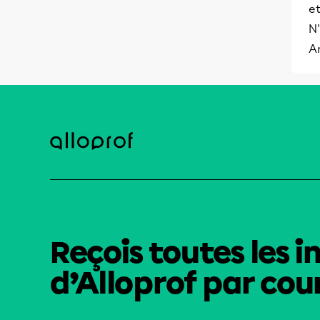
et
N'
A
Reçois toutes les i
d’Alloprof par cour