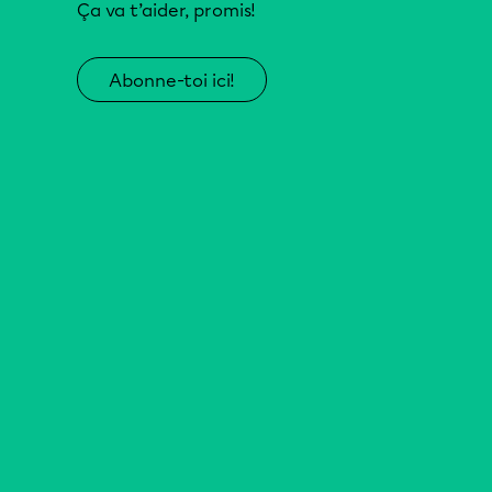
Ça va t’aider, promis!
Abonne-toi ici!