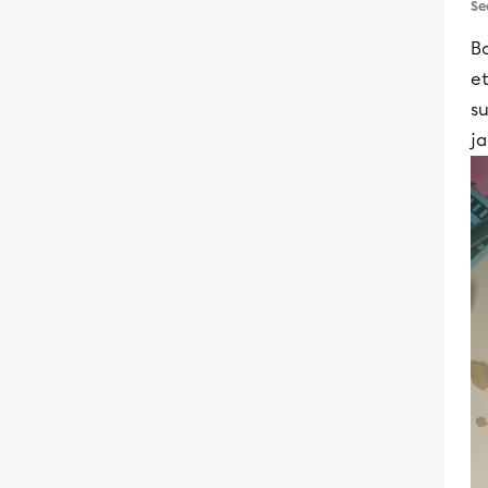
Se
B
et
su
ja