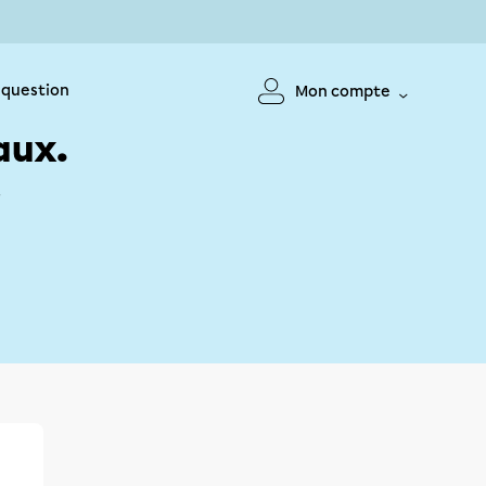
 question
Mon compte
aux.
!