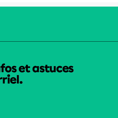
nfos et astuces
riel.