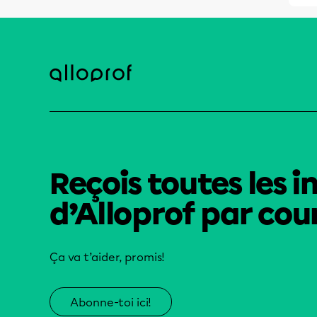
Reçois toutes les i
d’Alloprof par cour
Ça va t’aider, promis!
Abonne-toi ici!