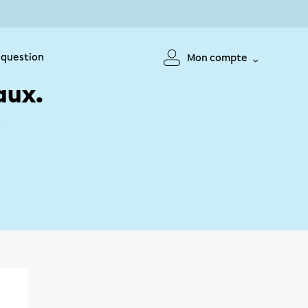
 question
Mon compte
aux.
!