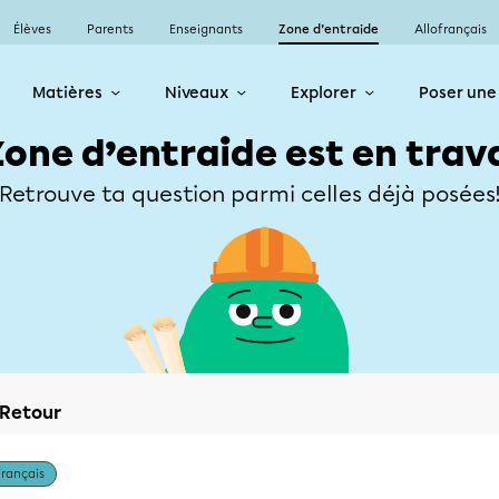
Élèves
Parents
Enseignants
Zone d’entraide
Allofrançais
Matières
Niveaux
Explorer
Poser une
Zone d’entraide est en trav
Retrouve ta question parmi celles déjà posées
Retour
Français