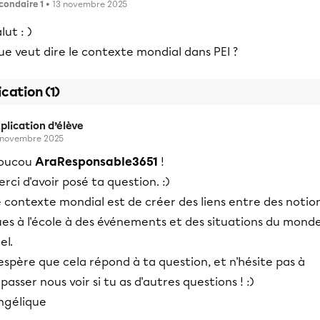
condaire 1
• 13 novembre 2025
lut : )
e veut dire le contexte mondial dans PEI ?
ication (1)
plication d’élève
 novembre 2025
oucou
AraResponsable3651
!
rci d'avoir posé ta question. :)
 contexte mondial est de créer des liens entre des notio
ues à l'école à des événements et des situations du mond
el.
espère que cela répond à ta question, et n'hésite pas à
passer nous voir si tu as d'autres questions ! :)
ngélique