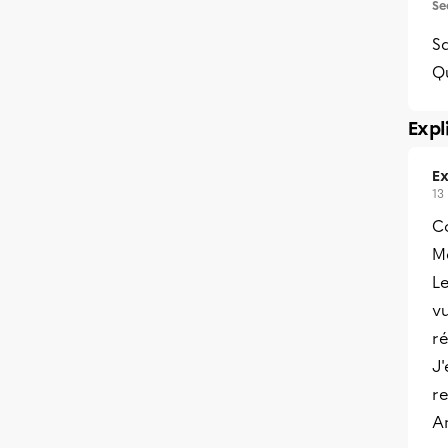
Se
Sa
Qu
Expl
Ex
13
C
Me
Le
v
ré
J'
re
A