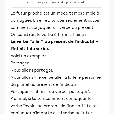
d’accompagnement gratuits et
stimulants, Alloprof engage les élèves
Le futur proche est un mode temps simple à
et leurs parents dans la réussite
conjuguer. En effet, tu dois seulement savoir
éducative.
comment conjuguer un verbe au présent.
On construit le verbe à l'infinitif ainsi :
Le verbe "aller" au présent de l'indicatif +
l'infinitif du verbe.
Voici un exemple :
Partager
Nous allons partager.
Nous allons = le verbe aller à la 1ère personne
du pluriel au présent de l'indicatif.
Partager = infinitif du verbe "partager".
Au final, si tu sais comment conjuguer le
verbe "avoir" au présent de l'indicatif, tu sais
conjuguer n'importe quel verbe au futur