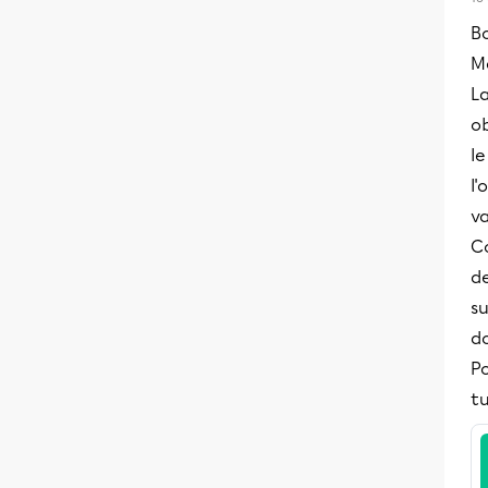
B
Me
La
ob
le
l'
va
C
de
su
d
Po
tu