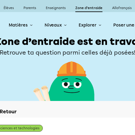
Élèves
Parents
Enseignants
Zone d’entraide
Allofrançais
Matières
Niveaux
Explorer
Poser une
Zone d’entraide est en trav
Retrouve ta question parmi celles déjà posées
Retour
Sciences et technologies