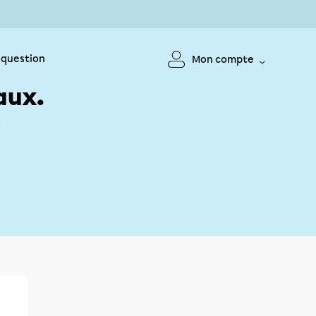
 question
Mon compte
aux.
!