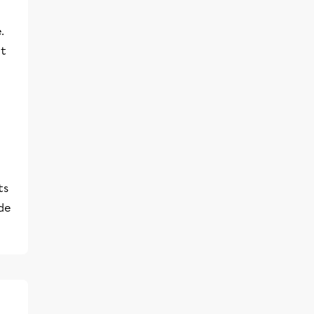
.
et
ts
 de