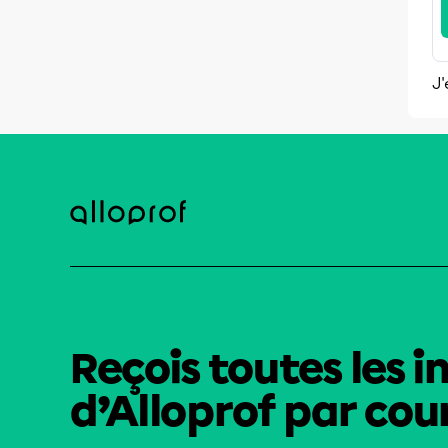
J'
Reçois toutes les i
d’Alloprof par cour