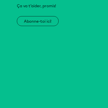
Ça va t’aider, promis!
Abonne-toi ici!