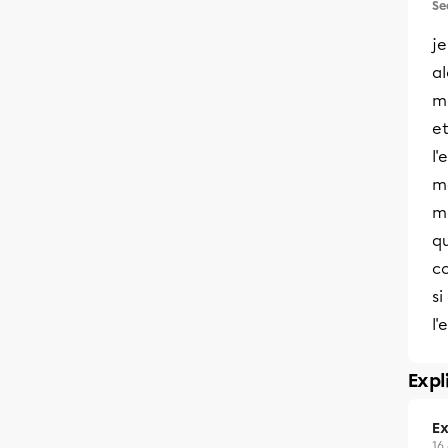
Se
je
al
m
et
l'
m
m
q
co
si
l'
Expl
Ex
16