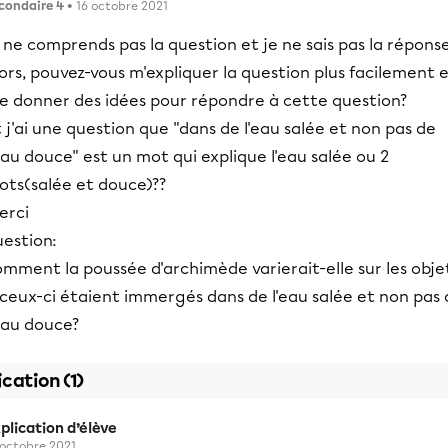
condaire 4
• 16 octobre 2021
 ne comprends pas la question et je ne sais pas la réponse
ors, pouvez-vous m'expliquer la question plus facilement 
e donner des idées pour répondre à cette question?
 j'ai une question que "dans de l'eau salée et non pas de
eau douce" est un mot qui explique l'eau salée ou 2
ots(salée et douce)??
erci
uestion:
mment la poussée d'archimède varierait-elle sur les obje
 ceux-ci étaient immergés dans de l'eau salée et non pas
eau douce?
ication (1)
plication d’élève
 octobre 2021