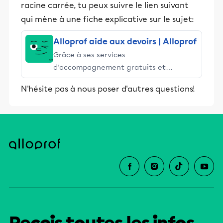
racine carrée, tu peux suivre le lien suivant
qui mène à une fiche explicative sur le sujet:
Alloprof aide aux devoirs | Alloprof
Grâce à ses services
d’accompagnement gratuits et
stimulants, Alloprof engage les élèves
N'hésite pas à nous poser d'autres questions!
et leurs parents dans la réussite
éducative.