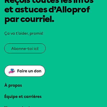
Reçois toutes les infos
et astuces d’Alloprof
par courriel.
Ça va t’aider, promis!
Abonne-toi ici!
Faire un don
À propos
Équipe et carrières