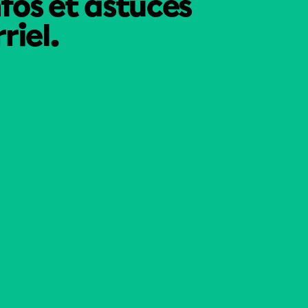
nfos et astuces
riel.