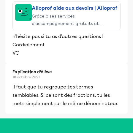
Alloprof aide aux devoirs | Alloprof
Grâce à ses services
d’accompagnement gratuits et
stimulants, Alloprof engage les élèves
n'hésite pas si tu as d'autres questions !
et leurs parents dans la réussite
Cordialement
éducative.
VC
Explication d’élève
18 octobre 2021
Il faut que tu regroupe tes termes
semblables. Si ce sont des fractions, tu les
mets simplement sur le même dénominateur.