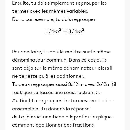
Ensuite, tu dois simplement regrouper les
termes avec les mêmes variables.
Donc par exemple, tu dois regrouper
2
2
1/4
+
1/4 m^2 + 3/4 m^2
3/4
m
m
Pour ce faire, tu dois le mettre sur le même
dénominateur commun. Dans ce cas ci, ils
sont déja sur le même dénominateur alors il
ne te reste qu'à les additionner.
Tu peux regrouper aussi 3o^2 m avec 2o^2m (il
faut que tu fasses une soustraction ;) )
Au final, tu regroupes les termes semblables
ensemble et tu donnes la réponse.
Je te joins ici une fiche alloprof qui explique
comment additionner des fractions