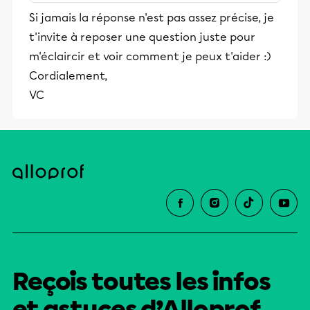
stimulants, Alloprof engage les élèves
Si jamais la réponse n'est pas assez précise, je
et leurs parents dans la réussite
t'invite à reposer une question juste pour
éducative.
m'éclaircir et voir comment je peux t'aider :)
Cordialement,
VC
Reçois toutes les infos
et astuces d’Alloprof