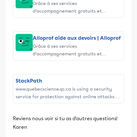
Grâce à ses services
d’accompagnement gratuits et
stimulants, Alloprof engage les élèves
et leurs parents dans la réussite
éducative.
Alloprof aide aux devoirs | Alloprof
Grâce à ses services
d’accompagnement gratuits et
stimulants, Alloprof engage les élèves
et leurs parents dans la réussite
éducative.
StackPath
www.quebecscience.qc.ca is using a security
service for protection against online attacks.
The service requires full cookie support in order
to view this website.
Reviens nous voir si tu as d'autres questions!
Karen