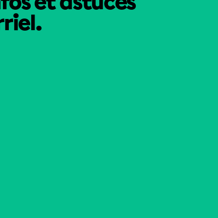
nfos et astuces
riel.