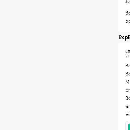
Se
Bo
ap
Expl
Ex
21
Bo
B
Ma
pr
B
en
Vo