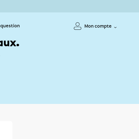
 question
Mon compte
aux.
!