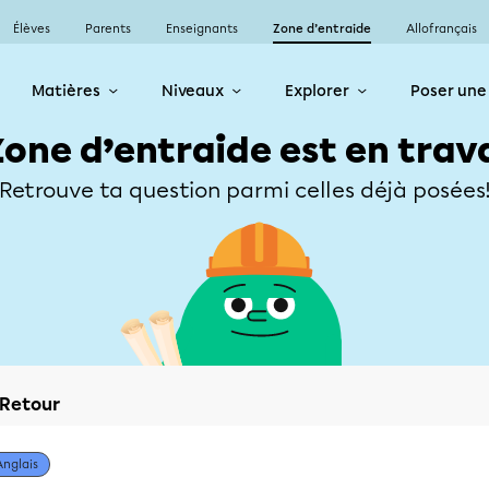
Élèves
Parents
Enseignants
Zone d’entraide
Allofrançais
Matières
Niveaux
Explorer
Poser une
Zone d’entraide est en trav
Retrouve ta question parmi celles déjà posées
Retour
Anglais