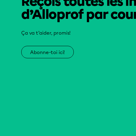
Reçois toutes les i
d’Alloprof par cour
Ça va t’aider, promis!
Abonne-toi ici!