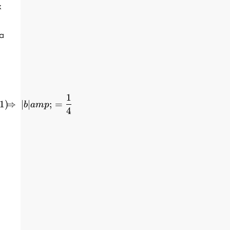
x
la
1
gueur du segment de base } &amp;= \dfrac{1}{{\mi
⇒
∣
∣
;
=
b
am
p
4