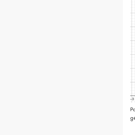
Po
gé