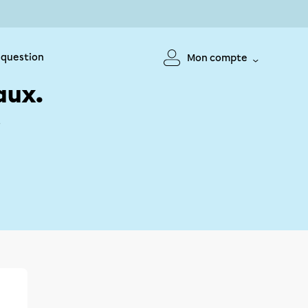
 question
Mon compte
aux.
!