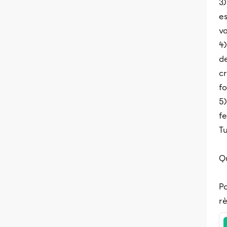
3)
es
v
4)
d
cr
fo
5
f
Tu
Q
Po
rè