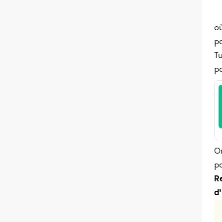
où
p
Tu
p
O
p
R
d