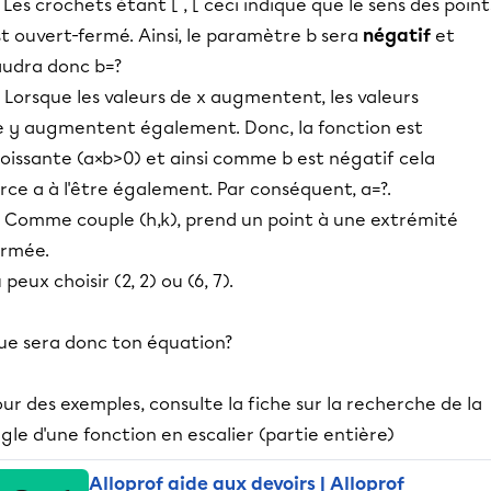
 Les crochets étant [ , [ ceci indique que le sens des point
t ouvert-fermé. Ainsi, le paramètre b sera
négatif
et
audra donc b=?
 Lorsque les valeurs de x augmentent, les valeurs
e y augmentent également. Donc, la fonction est
oissante (a×b>0) et ainsi comme b est négatif cela
rce a à l'être également. Par conséquent, a=?.
) Comme couple (h,k), prend un point à une extrémité
ermée.
 peux choisir (2, 2) ou (6, 7).
ue sera donc ton équation?
ur des exemples, consulte la fiche sur la recherche de la
gle d'une fonction en escalier (partie entière)
Alloprof aide aux devoirs | Alloprof