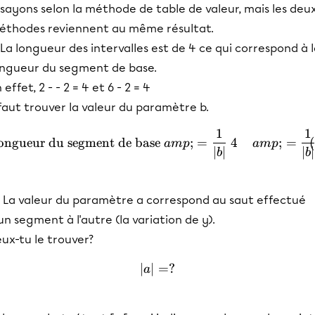
sayons selon la méthode de table de valeur, mais les deu
éthodes reviennent au même résultat.
 La longueur des intervalles est de 4 ce qui correspond à 
ongueur du segment de base.
 effet, 2 - - 2 = 4 et 6 - 2 = 4
 faut trouver la valeur du paramètre b.
1
1
\begin{align} \text{Lon
ongueur du segment de base
;
=
4
;
=
am
p
am
p
∣
∣
∣
∣
b
b
) La valeur du paramètre a correspond au saut effectué
un segment à l'autre (la variation de y).
ux-tu le trouver?
∣
∣
{\mid}a{\mid} = ?
=
?
a