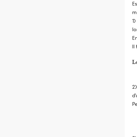
Es
m
1)
l
En
Il
L
2
d'
Pe