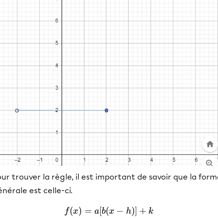
ur trouver la règle, il est important de savoir que la for
nérale est celle-ci.
(
)
=
[
(
f(x)=a[b(x-h)]+k
−
)]
+
f
x
a
b
x
h
k