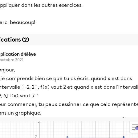
appliquer dans les autres exercices.
erci beaucoup!
ications (2)
plication d’élève
 octobre 2021
njour,
 je comprends bien ce que tu as écris, quand x est dans
intervalle ] -2, 2] , f(x) vaut 2 et quand x est dans l'interval
2, 6] f(x) vaut 7 ?
our commencer, tu peux dessinner ce que cela représent
ans un graphique.