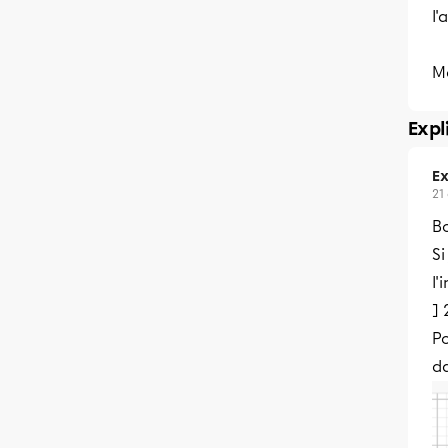
l'
M
Expl
Ex
21
Bo
Si
l'
] 
P
d