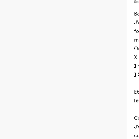
Se
B
J'
fo
m'
O
X 
] 
] 
Et
le
Co
J'
co