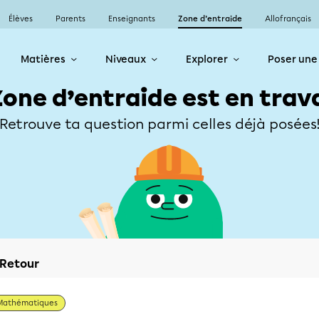
Élèves
Parents
Enseignants
Zone d’entraide
Allofrançais
Matières
Niveaux
Explorer
Poser une
Zone d’entraide est en trav
Retrouve ta question parmi celles déjà posées
Retour
Mathématiques