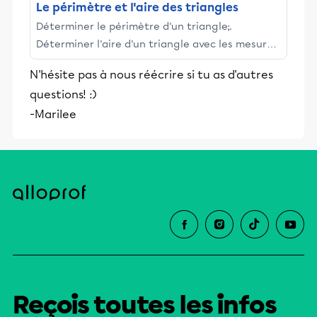
Le périmètre et l'aire des triangles
Déterminer le périmètre d'un triangle;.
Déterminer l'aire d'un triangle avec les mesures
de la base et de la hauteur;. Résoudre des
N'hésite pas à nous réécrire si tu as d'autres
problèmes écrits en ...
questions! :)
-Marilee
Reçois toutes les infos