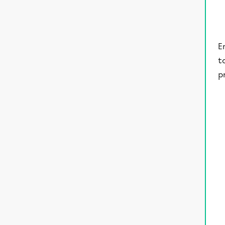
E
t
p