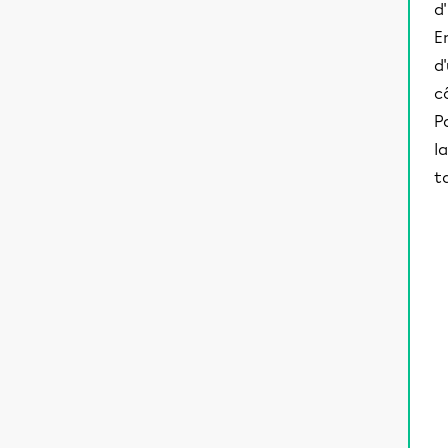
d
E
d
c
P
l
t