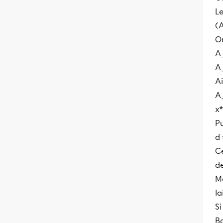
Le
(A
O
A_
A_
Ai
A_
x*
Pu
d 
Ce
de
Ma
la
Si
B