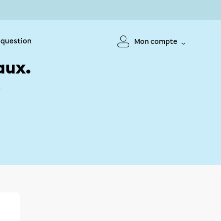
 question
Mon compte
aux.
!