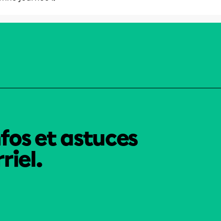
nfos et astuces
riel.