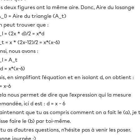
s deux figures ont la même aire. Donc, Aire du losange
_l) = Aire du triangle (A_t)
n peut trouver que :
l = (2x * d)/2 = x*d
t = x * (2x-12)/2 = x*(x-6)
nsi, nous avons :
l = A_t
d = x*(x-6)
is, en simplifiant l'équation et en isolant d, on obtient :
= x-6
la nous permet de dire que l'expression qui la mesure
mandée, ici d est : d = x - 6
intenant que tu as compris comment on a fait le (a), je 
isse faire le (b) par toi-même.
 tu as d'autres questions, n'hésite pas à venir les poser.
onne journée :)