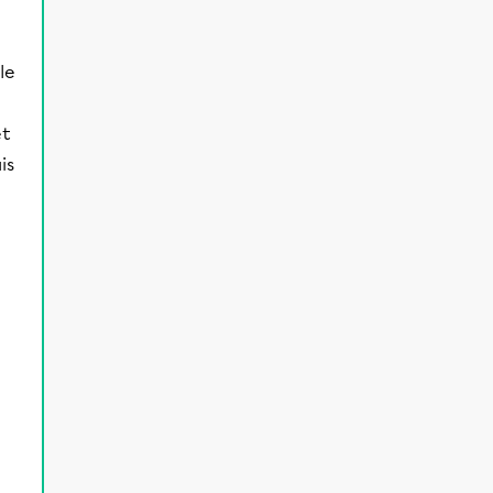
le
et
is