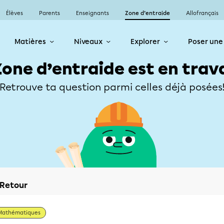
Élèves
Parents
Enseignants
Zone d’entraide
Allofrançais
Matières
Niveaux
Explorer
Poser une
Zone d’entraide est en trav
Retrouve ta question parmi celles déjà posées
Retour
Mathématiques