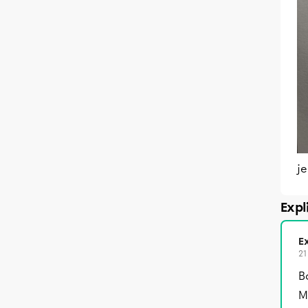
je
Expl
Ex
21
B
M