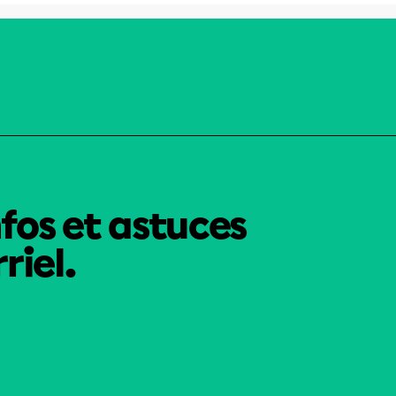
nfos et astuces
riel.