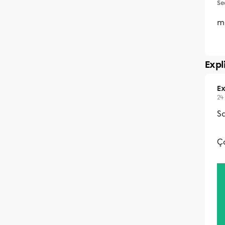
Se
m
Expl
Ex
24
Sa
Ça