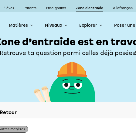
Élèves
Parents
Enseignants
Zone d’entraide
Allofrançais
Matières
Niveaux
Explorer
Poser une
Zone d’entraide est en trav
Retrouve ta question parmi celles déjà posées
Retour
Autres matières