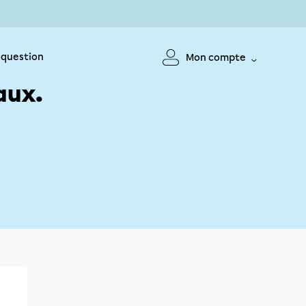
 question
Mon compte
aux.
!