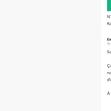
N'
K
Ex
24
Sa
Ça
no
d'
À 