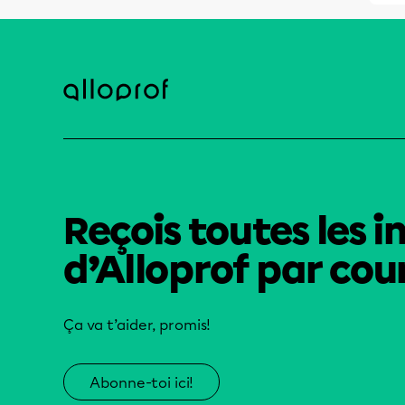
Reçois toutes les i
d’Alloprof par cour
Ça va t’aider, promis!
Abonne-toi ici!