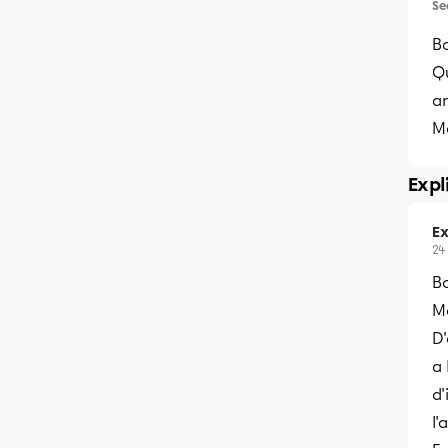
Se
Bo
Qu
a
M
Expl
Ex
24
B
Me
D'
a 
d
l'