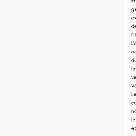
En
g
ex
de
l'
L'
oc
du
la
ve
Vè
Le
c
no
lo
ét