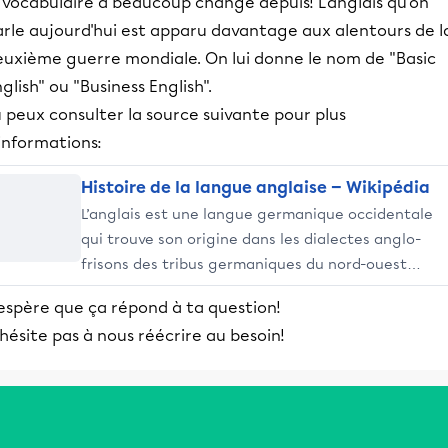
 vocabulaire a beaucoup changé depuis! L'anglais qu'on
arle aujourd'hui est apparu davantage aux alentours de l
euxième guerre mondiale. On lui donne le nom de "Basic
glish" ou "Business English".
 peux consulter la source suivante pour plus
informations:
Histoire de la langue anglaise — Wikipédia
L’anglais est une langue germanique occidentale
qui trouve son origine dans les dialectes anglo-
frisons des tribus germaniques du nord-ouest
européen.
'espère que ça répond à ta question!
hésite pas à nous réécrire au besoin!