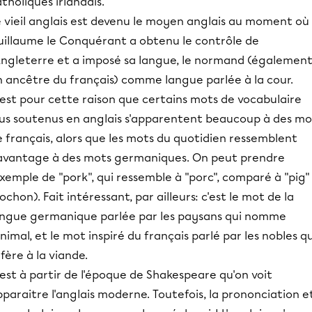
tholiques irlandais.
e vieil anglais est devenu le moyen anglais au moment où
uillaume le Conquérant a obtenu le contrôle de
'Angleterre et a imposé sa langue, le normand (égalemen
n ancêtre du français) comme langue parlée à la cour.
'est pour cette raison que certains mots de vocabulaire
lus soutenus en anglais s'apparentent beaucoup à des mo
 français, alors que les mots du quotidien ressemblent
avantage à des mots germaniques. On peut prendre
exemple de "pork", qui ressemble à "porc", comparé à "pig"
ochon). Fait intéressant, par ailleurs: c'est le mot de la
angue germanique parlée par les paysans qui nomme
animal, et le mot inspiré du français parlé par les nobles qu
fère à la viande.
est à partir de l'époque de Shakespeare qu'on voit
paraitre l'anglais moderne. Toutefois, la prononciation e