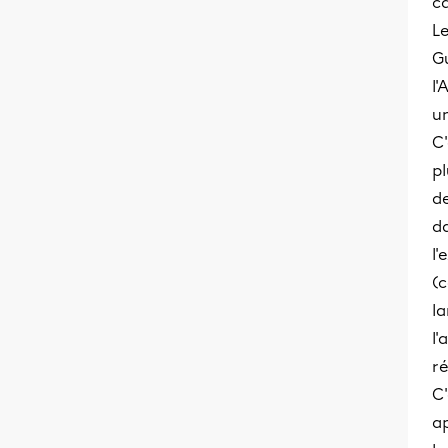
ca
L
G
l
u
C
p
de
d
l'
(c
l
l'
ré
C'
ap