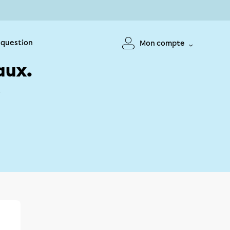
 question
Mon compte
aux.
!