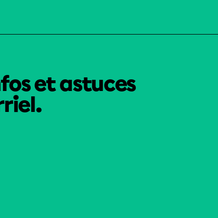
nfos et astuces
riel.