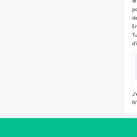
le
p
d
En
Tu
d'
J
N'