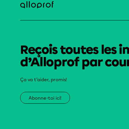
Reçois toutes les i
d’Alloprof par cour
Ça va t’aider, promis!
Abonne-toi ici!