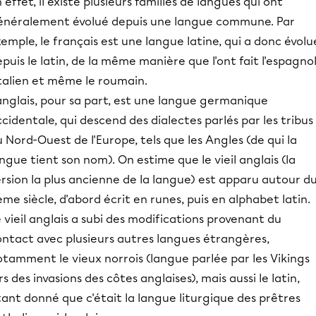
 effet, il existe plusieurs familles de langues qui ont
énéralement évolué depuis une langue commune. Par
emple, le français est une langue latine, qui a donc évolu
puis le latin, de la même manière que l'ont fait l'espagnol
italien et même le roumain.
anglais, pour sa part, est une langue germanique
cidentale, qui descend des dialectes parlés par les tribus
 Nord-Ouest de l'Europe, tels que les Angles (de qui la
ngue tient son nom). On estime que le vieil anglais (la
rsion la plus ancienne de la langue) est apparu autour d
me siècle, d'abord écrit en runes, puis en alphabet latin.
 vieil anglais a subi des modifications provenant du
ontact avec plusieurs autres langues étrangères,
tamment le vieux norrois (langue parlée par les Vikings
rs des invasions des côtes anglaises), mais aussi le latin,
ant donné que c'était la langue liturgique des prêtres