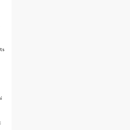
t
ts
i
t