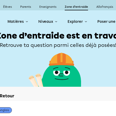
Élèves
Parents
Enseignants
Zone d’entraide
Allofrançais
Matières
Niveaux
Explorer
Poser une
Zone d’entraide est en trav
Retrouve ta question parmi celles déjà posées
Retour
Anglais