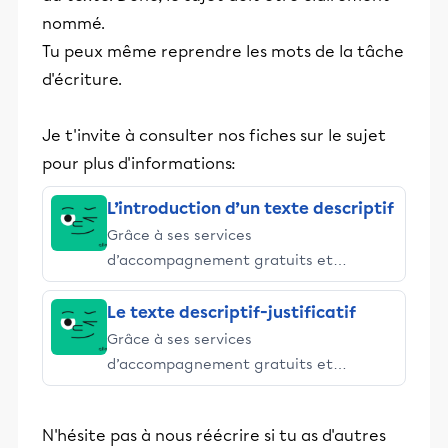
nommé.
Tu peux même reprendre les mots de la tâche
d'écriture.
Je t'invite à consulter nos fiches sur le sujet
pour plus d'informations:
L’introduction d’un texte descriptif
Grâce à ses services
d’accompagnement gratuits et
stimulants, Alloprof engage les élèves
et leurs parents dans la réussite
Le texte descriptif-justificatif
éducative.
Grâce à ses services
d’accompagnement gratuits et
stimulants, Alloprof engage les élèves
et leurs parents dans la réussite
N'hésite pas à nous réécrire si tu as d'autres
éducative.