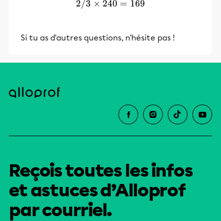
2/3
×
240
2/3 \times 240=169
=
169
Si tu as d'autres questions, n'hésite pas !
Reçois toutes les infos
et astuces d’Alloprof
par courriel.