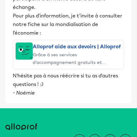
échange.
Pour plus d'information, je t'invite à consulter
notre fiche sur la mondialisation de
l'économie :
Alloprof aide aux devoirs | Alloprof
Grâce à ses services
d’accompagnement gratuits et
stimulants, Alloprof engage les élèves
N'hésite pas à nous réécrire si tu as d'autres
et leurs parents dans la réussite
questions ! :)
éducative.
-
Noémie