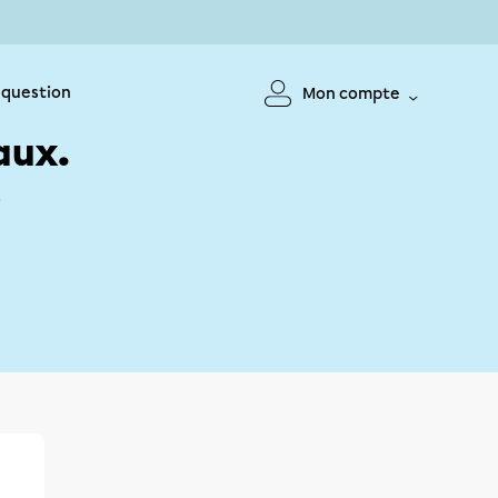
 question
Mon compte
aux.
!