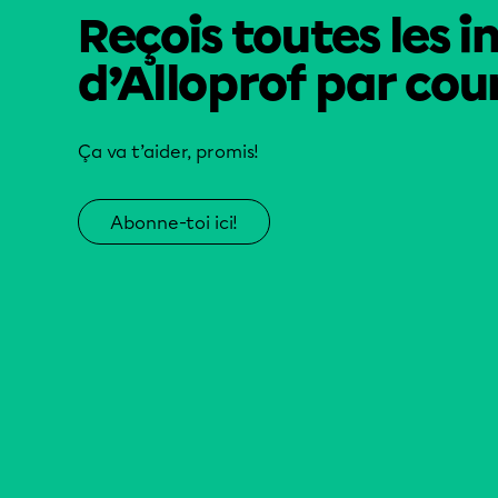
Reçois toutes les i
d’Alloprof par cour
Ça va t’aider, promis!
Abonne-toi ici!