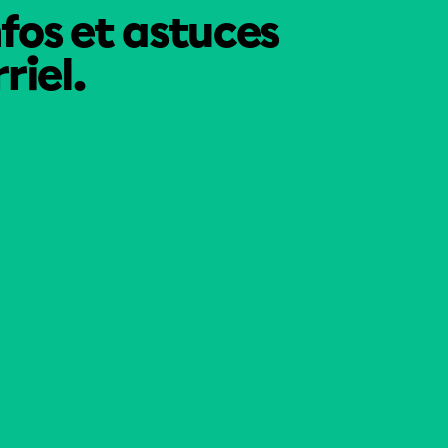
nfos et astuces
riel.