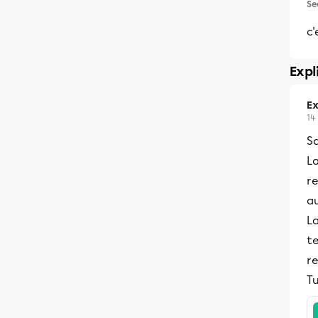
Se
c'
Expl
Ex
14
Sa
L
r
au
L
te
re
Tu