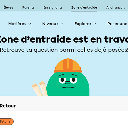
Élèves
Parents
Enseignants
Zone d’entraide
Allofrançais
Matières
Niveaux
Explorer
Poser une
Zone d’entraide est en trav
Retrouve ta question parmi celles déjà posées
Retour
Histoire