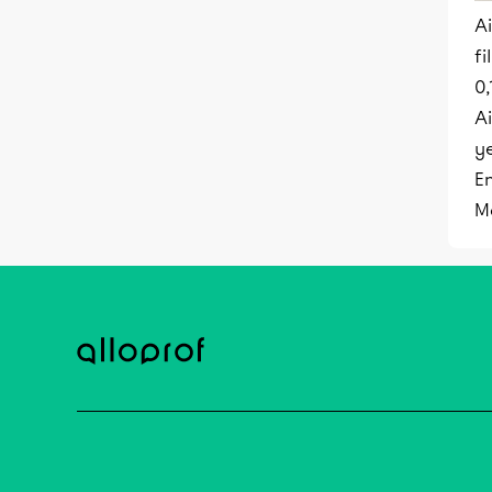
Ai
fi
0,
Ai
y
E
M