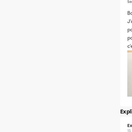
Se
Bo
J'
p
pa
c'
Expl
Ex
15