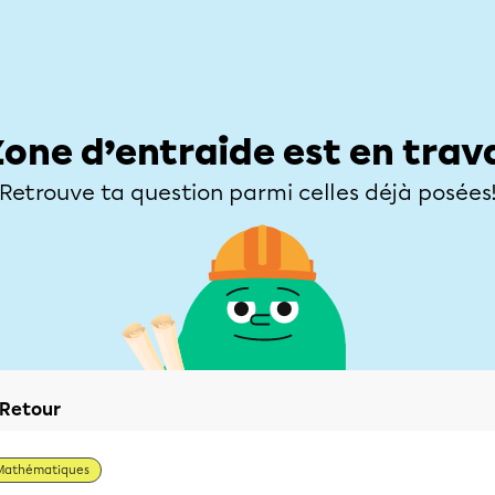
Élèves
Parents
Enseignants
Zone d’entraide
Allofrançais
Matières
Niveaux
Explorer
Poser une
Zone d’entraide est en trav
Retrouve ta question parmi celles déjà posées
Retour
Mathématiques