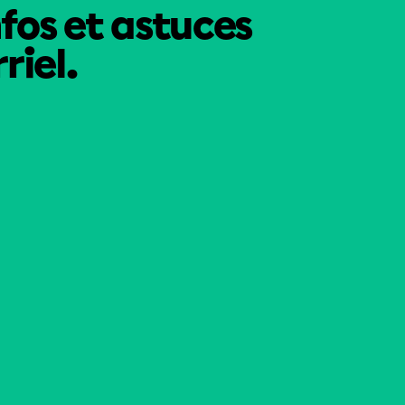
nfos et astuces
riel.