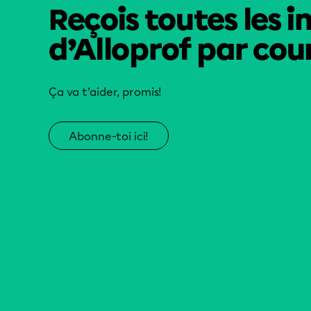
Reçois toutes les i
d’Alloprof par cour
Ça va t’aider, promis!
Abonne-toi ici!