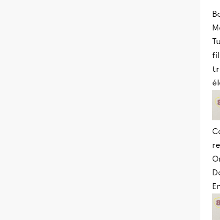
B
Me
Tu
fi
t
él
C
re
O
D
En