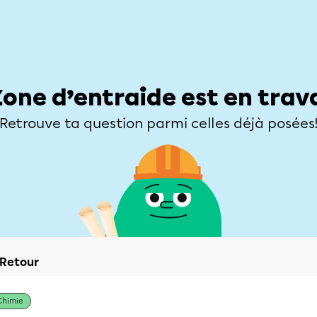
Élèves
Parents
Enseignants
Zone d’entraide
Allofrançais
Matières
Niveaux
Explorer
Poser une
Zone d’entraide est en trav
Retrouve ta question parmi celles déjà posées
Retour
Chimie