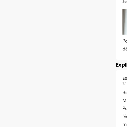
Se
Po
dé
Expl
Ex
17
B
Me
Po
l'
m