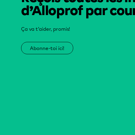
d’Alloprof par cour
Ça va t’aider, promis!
Abonne-toi ici!