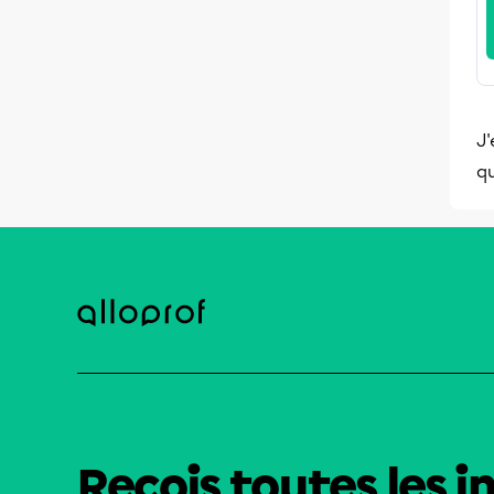
J'
qu
Reçois toutes les i