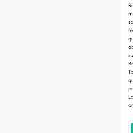
Ra
mê
so
l'
qu
ab
so
Br
T
qu
pa
La
on